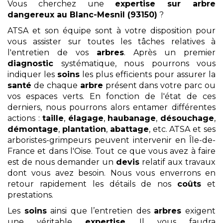
Vous cherchez une
expertise sur arbre
dangereux
au Blanc-Mesnil (93150)
?
ATSA et son équipe sont à votre disposition pour
vous assister sur toutes les tâches relatives à
l'entretien de vos
arbres
. Après un premier
diagnostic
systématique, nous pourrons vous
indiquer les
soins
les plus efficients pour assurer la
santé
de chaque
arbre
présent dans votre parc ou
vos espaces verts. En fonction de l'état de ces
derniers, nous pourrons alors entamer différentes
actions :
taille
,
élagage
,
haubanage
,
désouchage
,
démontage
,
plantation
,
abattage
, etc. ATSA et ses
arboristes-grimpeurs peuvent intervenir en Île-de-
France et dans l'Oise. Tout ce que vous avez à faire
est de nous demander un
devis
relatif aux travaux
dont vous avez besoin. Nous vous enverrons en
retour rapidement les détails de nos
coûts
et
prestations.
Les
soins
ainsi que l’entretien des
arbres
exigent
une véritable
expertise
. Il vous faudra