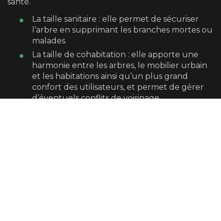
santé.
La taille sanitaire : elle permet de sécuriser
l’arbre en supprimant les branches mortes ou
malades.
La taille de cohabitation : elle apporte une
harmonie entre les arbres, le mobilier urbain
et les habitations ainsi qu’un plus grand
confort des utilisateurs, et permet de gérer
d’éventuels conflits de voisinage.
La taille architecturée : elle permet de
maintenir l’arbre dans un gabarit prédéfini
avec par exemple la taille en rideau, les
trognes, la taille dite en tête de chat, et
cetera.