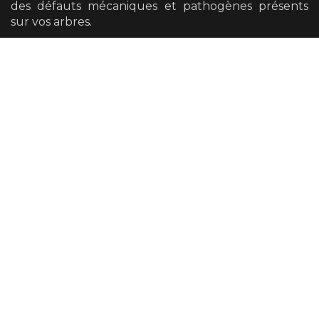
des défauts mécaniques et pathogènes présents
sur vos arbres.
Nous avons également la possibilité de vous
orienter vers un diagnostic plus poussé si cela se
révèle nécessaire.
Taille
Nos équipes sont en mesure de vous proposer tous
types de tailles en respectant la biologie et