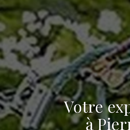
Votre
exp
à Pier