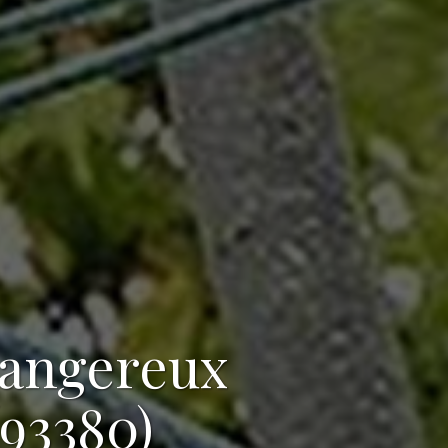
dangereux
(93380)