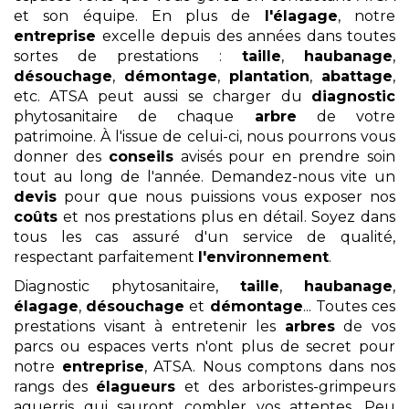
et son équipe. En plus de
l'élagage
, notre
entreprise
excelle depuis des années dans toutes
sortes de prestations :
taille
,
haubanage
,
désouchage
,
démontage
,
plantation
,
abattage
,
etc. ATSA peut aussi se charger du
diagnostic
phytosanitaire de chaque
arbre
de votre
patrimoine. À l'issue de celui-ci, nous pourrons vous
donner des
conseils
avisés pour en prendre soin
tout au long de l'année. Demandez-nous vite un
devis
pour que nous puissions vous exposer nos
coûts
et nos prestations plus en détail. Soyez dans
tous les cas assuré d'un service de qualité,
respectant parfaitement
l'environnement
.
Diagnostic phytosanitaire,
taille
,
haubanage
,
élagage
,
désouchage
et
démontage
... Toutes ces
prestations visant à entretenir les
arbres
de vos
parcs ou espaces verts n'ont plus de secret pour
notre
entreprise
, ATSA. Nous comptons dans nos
rangs des
élagueurs
et des arboristes-grimpeurs
aguerris qui sauront combler vos attentes. Peu