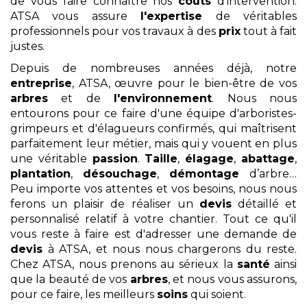
de vous faire connaître nos
coûts
d'intervention.
ATSA vous assure
l'expertise
de véritables
professionnels pour vos travaux à des
prix
tout à fait
justes.
Depuis de nombreuses années déjà, notre
entreprise
, ATSA, œuvre pour le bien-être de vos
arbres
et de
l'environnement
. Nous nous
entourons pour ce faire d'une équipe d'arboristes-
grimpeurs et d'élagueurs confirmés, qui maîtrisent
parfaitement leur métier, mais qui y vouent en plus
une véritable
passion
.
Taille
,
élagage
,
abattage
,
plantation
,
désouchage
,
démontage
d’arbre…
Peu importe vos attentes et vos besoins, nous nous
ferons un plaisir de réaliser un
devis
détaillé et
personnalisé relatif à votre chantier. Tout ce qu'il
vous reste à faire est d'adresser une demande de
devis
à ATSA, et nous nous chargerons du reste.
Chez ATSA, nous prenons au sérieux la
santé
ainsi
que la beauté de vos
arbres
, et nous vous assurons,
pour ce faire, les meilleurs
soins
qui soient.