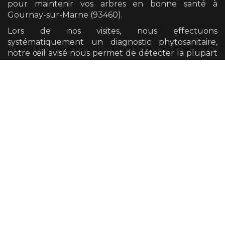
pour maintenir vos arbres en bonne santé
à
Gournay-sur-Marne (93460)
.
Lors de nos visites, nous effectuons
systématiquement un diagnostic phytosanitaire,
notre œil avisé nous permet de détecter la plupart
des défauts mécaniques et pathogènes présents
sur vos arbres.
Nous avons également la possibilité de vous
orienter vers un diagnostic plus poussé si cela se
révèle nécessaire.