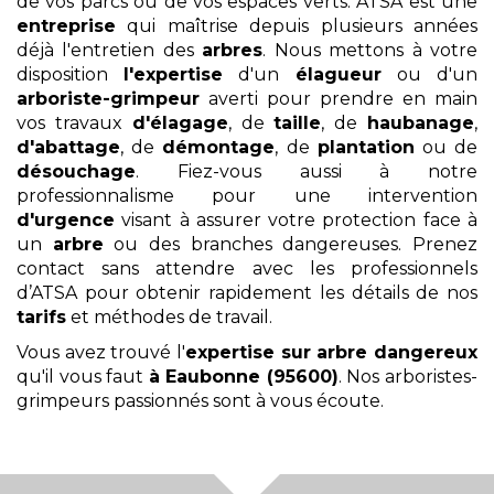
de vos parcs ou de vos espaces verts. ATSA est une
entreprise
qui maîtrise depuis plusieurs années
déjà l'entretien des
arbres
. Nous mettons à votre
disposition
l'expertise
d'un
élagueur
ou d'un
arboriste-grimpeur
averti pour prendre en main
vos travaux
d'élagage
, de
taille
, de
haubanage
,
d'abattage
, de
démontage
, de
plantation
ou de
désouchage
. Fiez-vous aussi à notre
professionnalisme pour une intervention
d'urgence
visant à assurer votre protection face à
un
arbre
ou des branches dangereuses. Prenez
contact sans attendre avec les professionnels
d’ATSA pour obtenir rapidement les détails de nos
tarifs
et méthodes de travail.
Vous avez trouvé l'
expertise sur arbre dangereux
qu'il vous faut
à Eaubonne (95600)
. Nos arboristes-
grimpeurs passionnés sont à vous écoute.