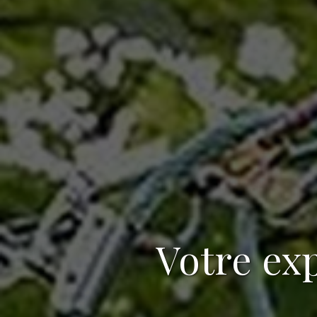
Votre
exp