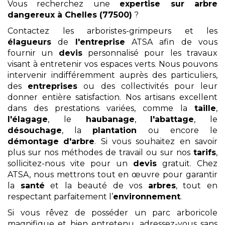
Vous recherchez une
expertise sur arbre
dangereux
à Chelles (77500)
?
Contactez les arboristes-grimpeurs et les
élagueurs
de
l'entreprise
ATSA afin de vous
fournir un
devis
personnalisé pour les travaux
visant à entretenir vos espaces verts. Nous pouvons
intervenir indifféremment auprès des particuliers,
des
entreprises
ou des collectivités pour leur
donner entière satisfaction. Nos artisans excellent
dans des prestations variées, comme la
taille
,
l'élagage
, le
haubanage
,
l'abattage
, le
désouchage
, la
plantation
ou encore le
démontage
d'arbre
. Si vous souhaitez en savoir
plus sur nos méthodes de travail ou sur nos
tarifs
,
sollicitez-nous vite pour un
devis
gratuit. Chez
ATSA, nous mettrons tout en œuvre pour garantir
la
santé
et la beauté de vos
arbres
, tout en
respectant parfaitement l’
environnement
.
Si vous rêvez de posséder un parc arboricole
magnifique et bien entretenu, adressez-vous sans