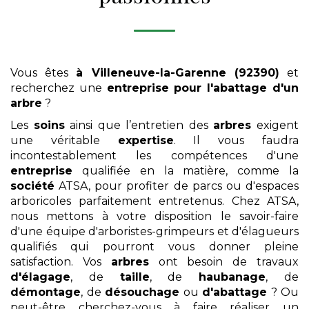
Vous êtes
à Villeneuve-la-Garenne (92390)
et
recherchez une
entreprise pour l'abattage d'un
arbre
?
Les
soins
ainsi que l’entretien des
arbres
exigent
une véritable
expertise
. Il vous faudra
incontestablement les compétences d'une
entreprise
qualifiée en la matière, comme la
société
ATSA, pour profiter de parcs ou d'espaces
arboricoles parfaitement entretenus. Chez ATSA,
nous mettons à votre disposition le savoir-faire
d'une équipe d'arboristes-grimpeurs et d'élagueurs
qualifiés qui pourront vous donner pleine
satisfaction. Vos
arbres
ont besoin de travaux
d'élagage
, de
taille
, de
haubanage
, de
démontage
, de
désouchage
ou
d'abattage
? Ou
peut-être cherchez-vous à faire réaliser un