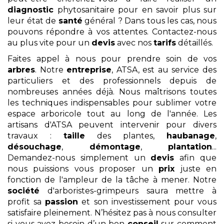
diagnostic
phytosanitaire pour en savoir plus sur
leur état de
santé
général ? Dans tous les cas, nous
pouvons répondre à vos attentes. Contactez-nous
au plus vite pour un
devis
avec nos
tarifs
détaillés.
Faites appel à nous pour prendre soin de vos
arbres
. Notre
entreprise
, ATSA, est au service des
particuliers et des professionnels depuis de
nombreuses années déjà. Nous maîtrisons toutes
les techniques indispensables pour sublimer votre
espace arboricole tout au long de l'année. Les
artisans d'ATSA peuvent intervenir pour divers
travaux :
taille
des plantes,
haubanage
,
désouchage
,
démontage
,
plantation
...
Demandez-nous simplement un
devis
afin que
nous puissions vous proposer un
prix
juste en
fonction de l'ampleur de la tâche à mener. Notre
société
d'arboristes-grimpeurs saura mettre à
profit sa
passion
et son investissement pour vous
satisfaire pleinement. N’hésitez pas à nous consulter
si vous avez besoin d’un bon
conseil
sur comment