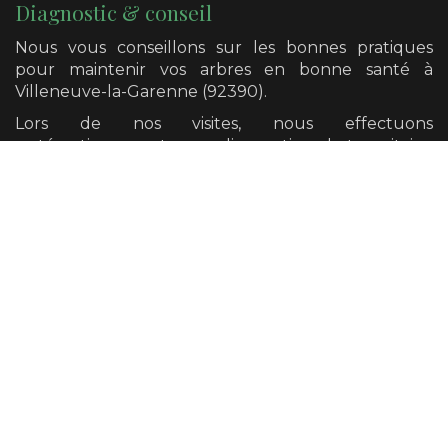
Diagnostic & conseil
Nous vous conseillons sur les bonnes pratiques
pour maintenir vos arbres en bonne santé
à
Villeneuve-la-Garenne (92390)
.
Lors de nos visites, nous effectuons
systématiquement un diagnostic phytosanitaire,
notre œil avisé nous permet de détecter la plupart
des défauts mécaniques et pathogènes présents
sur vos arbres.
Nous avons également la possibilité de vous
orienter vers un diagnostic plus poussé si cela se
révèle nécessaire.