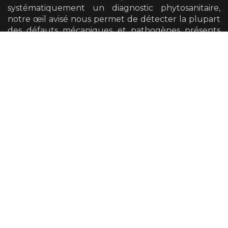
systématiquement un diagnostic phytosanitaire,
notre œil avisé nous permet de détecter la plupart
des défauts mécaniques et pathogènes présents
sur vos arbres.
Nous avons également la possibilité de vous
orienter vers un diagnostic plus poussé si cela se
révèle nécessaire.
Taille