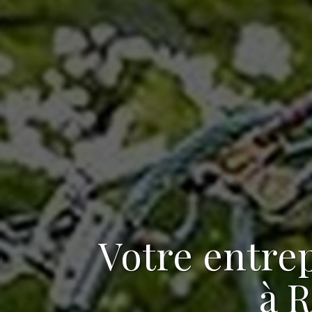
Votre
entrep
à R