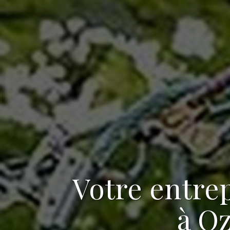
Votre
entrep
à Oz