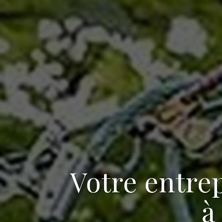
Votre
entrep
à