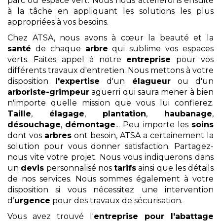
parc ou espace vert. Nous nous attellerons ensuite
à la tâche en appliquant les solutions les plus
appropriées à vos besoins.
Chez ATSA, nous avons à cœur la beauté et la
santé
de chaque
arbre
qui sublime vos espaces
verts. Faites appel à notre
entreprise
pour vos
différents travaux d'entretien. Nous mettons à votre
disposition
l'expertise
d'un
élagueur
ou d'un
arboriste-grimpeur
aguerri qui saura mener à bien
n'importe quelle mission que vous lui confierez.
Taille
,
élagage
,
plantation
,
haubanage
,
désouchage
,
démontage
... Peu importe les
soins
dont vos
arbres
ont besoin, ATSA a certainement la
solution pour vous donner satisfaction. Partagez-
nous vite votre projet. Nous vous indiquerons dans
un
devis
personnalisé nos
tarifs
ainsi que les détails
de nos services. Nous sommes également à votre
disposition si vous nécessitez une intervention
d’
urgence
pour des travaux de sécurisation.
Vous avez trouvé l'
entreprise pour l'abattage