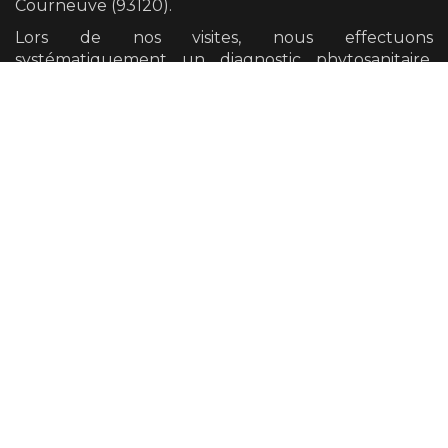
Courneuve (93120)
.
Lors de nos visites, nous effectuons
systématiquement un diagnostic phytosanitaire,
notre œil avisé nous permet de détecter la plupart
des défauts mécaniques et pathogènes présents
sur vos arbres.
Nous avons également la possibilité de vous
orienter vers un diagnostic plus poussé si cela se
révèle nécessaire.