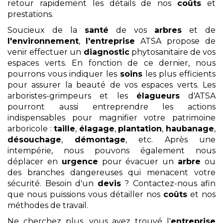
retour rapidement les détails de nos
coûts
et
prestations.
Soucieux de la
santé
de vos
arbres
et de
l'environnement
,
l'entreprise
ATSA propose de
venir effectuer un
diagnostic
phytosanitaire de vos
espaces verts. En fonction de ce dernier, nous
pourrons vous indiquer les
soins
les plus efficients
pour assurer la beauté de vos espaces verts. Les
arboristes-grimpeurs et les
élagueurs
d'ATSA
pourront aussi entreprendre les actions
indispensables pour magnifier votre patrimoine
arboricole :
taille
,
élagage
,
plantation
,
haubanage
,
désouchage
,
démontage
, etc. Après une
intempérie, nous pouvons également nous
déplacer en
urgence
pour évacuer un
arbre
ou
des branches dangereuses qui menacent votre
sécurité. Besoin d'un
devis
? Contactez-nous afin
que nous puissions vous détailler nos
coûts
et nos
méthodes de travail.
Ne cherchez plus, vous avez trouvé l'
entreprise