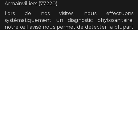
Armainvilliers (77220)
.
Lors de nos visites, nous effectuons
systématiquement un diagnostic phytosanitaire,
notre œil avisé nous permet de détecter la plupart
des défauts mécaniques et pathogènes présents
sur vos arbres.
Nous avons également la possibilité de vous
orienter vers un diagnostic plus poussé si cela se
révèle nécessaire.