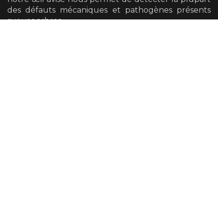
des défauts mécaniques et pathogènes présents
sur vos arbres.
Nous avons également la possibilité de vous
orienter vers un diagnostic plus poussé si cela se
révèle nécessaire.
Taille
Nos équipes sont en mesure de vous proposer tous