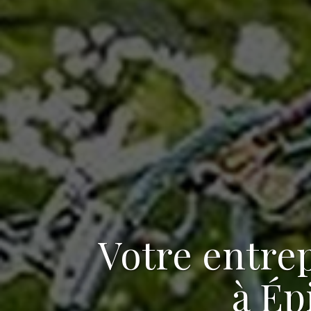
Votre
entrep
à Ép