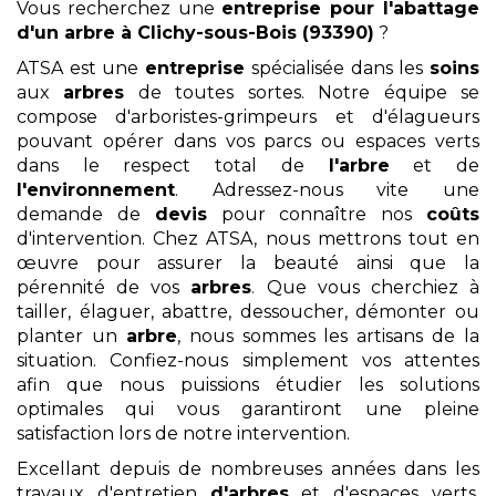
Vous recherchez une
entreprise pour l'abattage
d'un arbre
à Clichy-sous-Bois (93390)
?
ATSA est une
entreprise
spécialisée dans les
soins
aux
arbres
de toutes sortes. Notre équipe se
compose d'arboristes-grimpeurs et d'élagueurs
pouvant opérer dans vos parcs ou espaces verts
dans le respect total de
l'arbre
et de
l'environnement
. Adressez-nous vite une
demande de
devis
pour connaître nos
coûts
d'intervention. Chez ATSA, nous mettrons tout en
œuvre pour assurer la beauté ainsi que la
pérennité de vos
arbres
. Que vous cherchiez à
tailler, élaguer, abattre, dessoucher, démonter ou
planter un
arbre
, nous sommes les artisans de la
situation. Confiez-nous simplement vos attentes
afin que nous puissions étudier les solutions
optimales qui vous garantiront une pleine
satisfaction lors de notre intervention.
Excellant depuis de nombreuses années dans les
travaux d'entretien
d'arbres
et d'espaces verts,