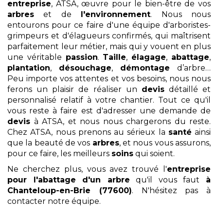
entreprise
, ATSA, œuvre pour le bien-être de vos
arbres
et de
l'environnement
. Nous nous
entourons pour ce faire d'une équipe d'arboristes-
grimpeurs et d'élagueurs confirmés, qui maîtrisent
parfaitement leur métier, mais qui y vouent en plus
une véritable
passion
.
Taille
,
élagage
,
abattage
,
plantation
,
désouchage
,
démontage
d’arbre…
Peu importe vos attentes et vos besoins, nous nous
ferons un plaisir de réaliser un
devis
détaillé et
personnalisé relatif à votre chantier. Tout ce qu'il
vous reste à faire est d'adresser une demande de
devis
à ATSA, et nous nous chargerons du reste.
Chez ATSA, nous prenons au sérieux la
santé
ainsi
que la beauté de vos
arbres
, et nous vous assurons,
pour ce faire, les meilleurs
soins
qui soient.
Ne cherchez plus, vous avez trouvé l'
entreprise
pour l'abattage d'un arbre
qu'il vous faut
à
Chanteloup-en-Brie (77600)
. N'hésitez pas à
contacter notre équipe.