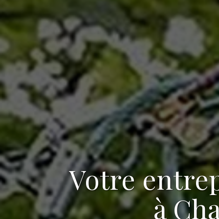
Votre
entrep
à Ch