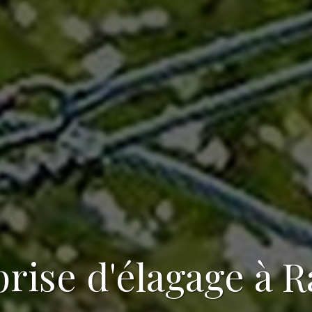
rise d'élagage
à R