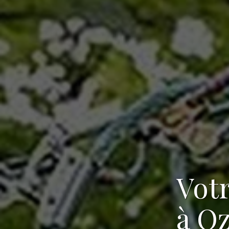
Vot
à Oz