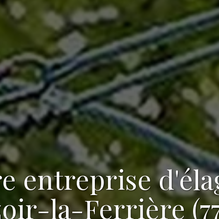
re
entreprise d'él
oir-la-Ferrière (7