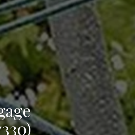
agage
7330)