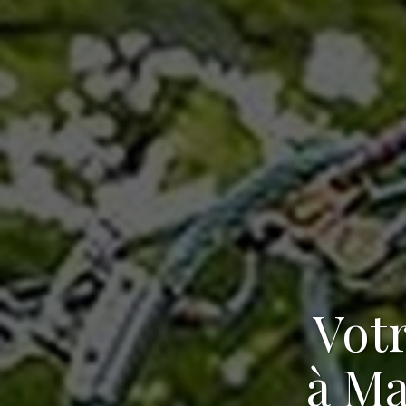
Vot
à Ma