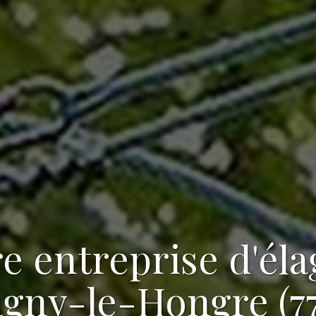
re
entreprise d'él
gny-le-Hongre (7