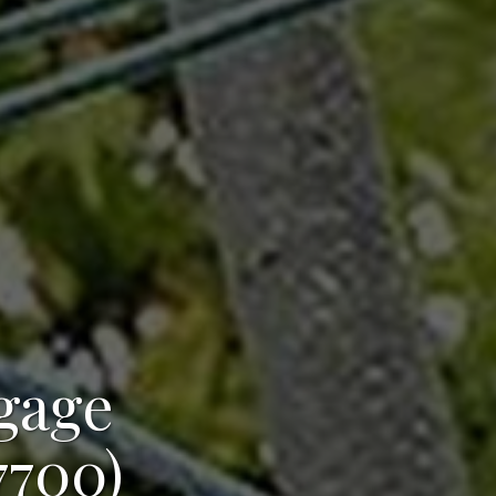
agage
7700)