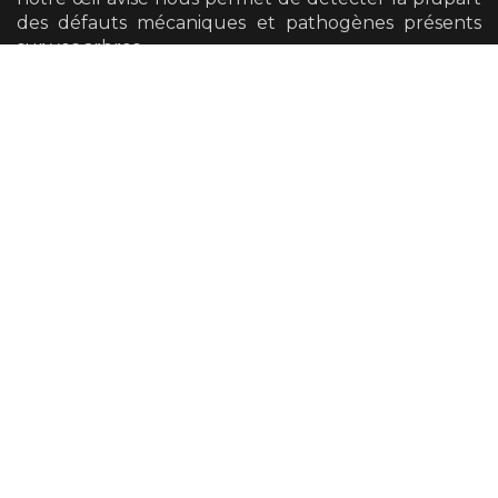
des défauts mécaniques et pathogènes présents
sur vos arbres.
Nous avons également la possibilité de vous
orienter vers un diagnostic plus poussé si cela se
révèle nécessaire.
Taille
Nos équipes sont en mesure de vous proposer tous