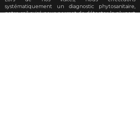
systématiquement un diagnostic phytosanitaire,
notre œil avisé nous permet de détecter la plupart
des défauts mécaniques et pathogènes présents
sur vos arbres.
Nous avons également la possibilité de vous
orienter vers un diagnostic plus poussé si cela se
révèle nécessaire.
Taille