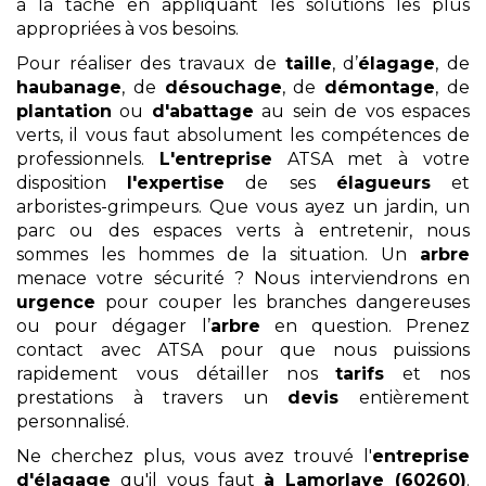
à la tâche en appliquant les solutions les plus
appropriées à vos besoins.
Pour réaliser des travaux de
taille
, d’
élagage
, de
haubanage
, de
désouchage
, de
démontage
, de
plantation
ou
d'abattage
au sein de vos espaces
verts, il vous faut absolument les compétences de
professionnels.
L'entreprise
ATSA met à votre
disposition
l'expertise
de ses
élagueurs
et
arboristes-grimpeurs. Que vous ayez un jardin, un
parc ou des espaces verts à entretenir, nous
sommes les hommes de la situation. Un
arbre
menace votre sécurité ? Nous interviendrons en
urgence
pour couper les branches dangereuses
ou pour dégager l’
arbre
en question. Prenez
contact avec ATSA pour que nous puissions
rapidement vous détailler nos
tarifs
et nos
prestations à travers un
devis
entièrement
personnalisé.
Ne cherchez plus, vous avez trouvé l'
entreprise
d'élagage
qu'il vous faut
à Lamorlaye (60260)
.