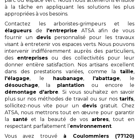
parc ou espace vert. Nous nous attellerons ensuite
à la tâche en appliquant les solutions les plus
appropriées à vos besoins.
Contactez les arboristes-grimpeurs et les
élagueurs
de
l'entreprise
ATSA afin de vous
fournir un
devis
personnalisé pour les travaux
visant à entretenir vos espaces verts. Nous pouvons
intervenir indifféremment auprès des particuliers,
des
entreprises
ou des collectivités pour leur
donner entière satisfaction. Nos artisans excellent
dans des prestations variées, comme la
taille
,
l'élagage
, le
haubanage
,
l'abattage
, le
désouchage
, la
plantation
ou encore le
démontage
d'arbre
. Si vous souhaitez en savoir
plus sur nos méthodes de travail ou sur nos
tarifs
,
sollicitez-nous vite pour un
devis
gratuit. Chez
ATSA, nous mettrons tout en œuvre pour garantir
la
santé
et la beauté de vos
arbres
, tout en
respectant parfaitement l’
environnement
.
Vous avez trouvé
à Coulommiers (77120)