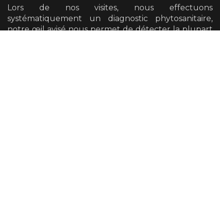
Lors de nos visites, nous effectuons
systématiquement un diagnostic phytosanitaire,
notre œil avisé nous permet de détecter la plupart
des défauts mécaniques et pathogènes présents
sur vos arbres.
Nous avons également la possibilité de vous
orienter vers un diagnostic plus poussé si cela se
révèle nécessaire.