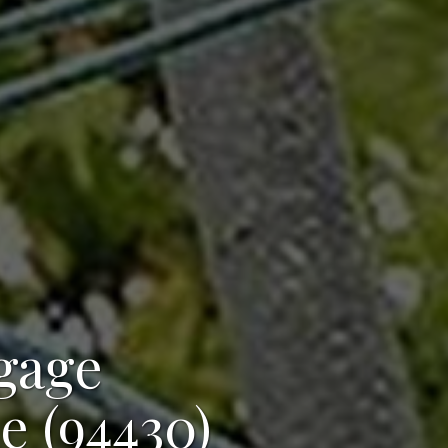
agage
 (94430)