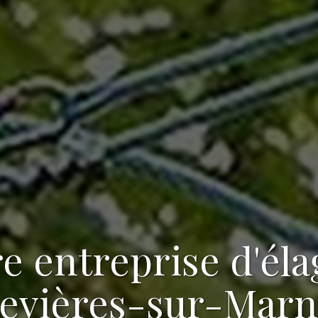
re
entreprise d'él
evières-sur-Marne