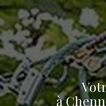
Vot
à Chenn