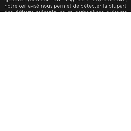
notre œil avisé nous permet de détecter la plupart
des défauts mécaniques et pathogènes présents
sur vos arbres.
Nous avons également la possibilité de vous
orienter vers un diagnostic plus poussé si cela se
révèle nécessaire.
Taille