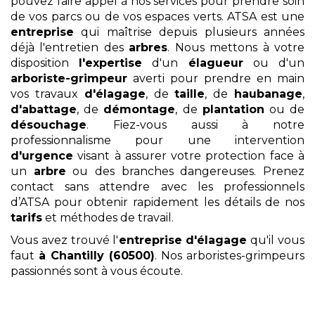
pouvez faire appel à nos services pour prendre soin
de vos parcs ou de vos espaces verts. ATSA est une
entreprise
qui maîtrise depuis plusieurs années
déjà l'entretien des
arbres
. Nous mettons à votre
disposition
l'expertise
d'un
élagueur
ou d'un
arboriste-grimpeur
averti pour prendre en main
vos travaux
d'élagage
, de
taille
, de
haubanage
,
d'abattage
, de
démontage
, de
plantation
ou de
désouchage
. Fiez-vous aussi à notre
professionnalisme pour une intervention
d'urgence
visant à assurer votre protection face à
un
arbre
ou des branches dangereuses. Prenez
contact sans attendre avec les professionnels
d’ATSA pour obtenir rapidement les détails de nos
tarifs
et méthodes de travail.
Vous avez trouvé l'
entreprise d'élagage
qu'il vous
faut
à Chantilly (60500)
. Nos arboristes-grimpeurs
passionnés sont à vous écoute.