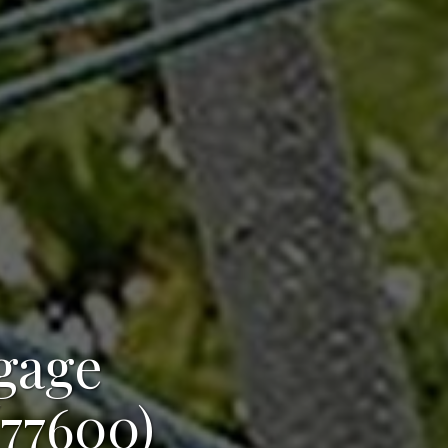
agage
77600)