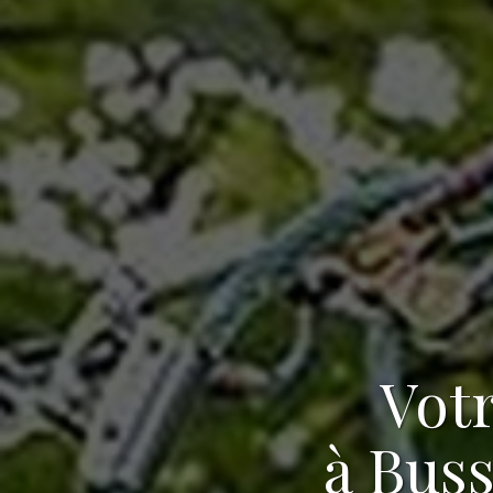
Vot
à Bus