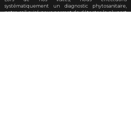
systématiquement un diagnostic phytosanitaire,
notre œil avisé nous permet de détecter la plupart
des défauts mécaniques et pathogènes présents
sur vos arbres.
Nous avons également la possibilité de vous
orienter vers un diagnostic plus poussé si cela se
révèle nécessaire.
Taille